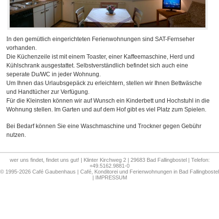
I
n den gemütlich eingerichteten Ferienwohnungen sind SAT-Fernseher
vorhanden.
Die Küchenzeile ist mit einem Toaster, einer Kaffeemaschine, Herd und
Kühlschrank ausgestattet. Selbstverständlich befindet sich auch eine
seperate Du/WC in jeder Wohnung.
Um Ihnen das Urlaubsgepäck zu erleichtern, stellen wir Ihnen Bettwäsche
und Handtücher zur Verfügung.
Für die Kleinsten können wir auf Wunsch ein Kinderbett und Hochstuhl in die
Wohnung stellen. Im Garten und auf dem Hof gibt es viel Platz zum Spielen.
Bei Bedarf können Sie eine Waschmaschine und Trockner gegen Gebühr
nutzen.
wer uns findet, findet uns gut! | Klinter Kirchweg 2 | 29683 Bad Fallingbostel | Telefon:
+49.5162.9881-0
© 1995-2026 Café Gaubenhaus | Café, Konditorei und Ferienwohnungen in Bad Fallingbostel
|
IMPRESSUM